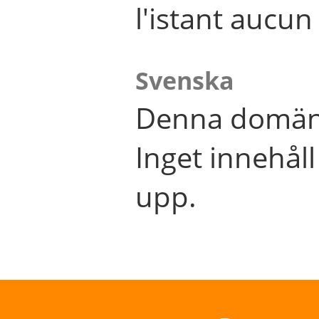
l'istant aucu
Svenska
Denna domän 
Inget innehål
upp.